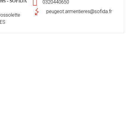
res - SOFIDA
0320440650
peugeot.armentieres@sofida.fr
rossolette
ES