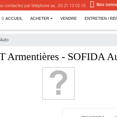
Nos conce
u contactez par téléphone au :
03 21 13 02 10
ACCUEIL
ACHETER
VENDRE
ENTRETIEN / RÉ
 Auto
T Armentières - SOFIDA 