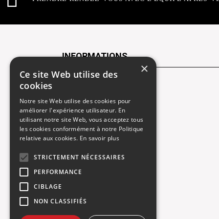
INFORMATIONS
×
Ce site Web utilise des
cookies
Contactez-nous
Notre site Web utilise des cookies pour
Recrutement
améliorer l'expérience utilisateur. En
utilisant notre site Web, vous acceptez tous
Rendez-vous atelier
les cookies conformément à notre Politique
relative aux cookies.
En savoir plus
Mentions légales
STRICTEMENT NÉCESSAIRES
Gestion des cookies
PERFORMANCE
Politique de confidentialité
CIBLAGE
NON CLASSIFIÉS