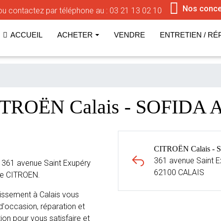
Nos conce
u contactez par téléphone au :
03 21 13 02 10
ACCUEIL
ACHETER
VENDRE
ENTRETIEN / RÉ
ITROËN Calais - SOFIDA 
CITROËN Calais - 
361 avenue Saint E
 361 avenue Saint Exupéry
62100 CALAIS
le CITROEN.
issement à Calais vous
d'occasion, réparation et
ion pour vous satisfaire et