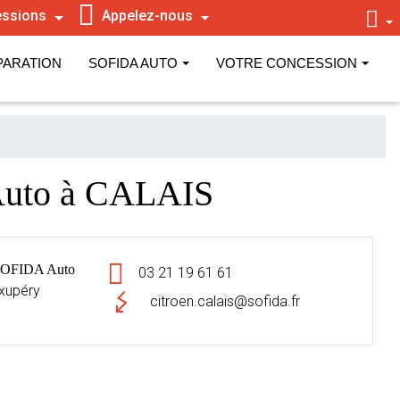
ssions
Appelez-nous
PARATION
SOFIDA AUTO
VOTRE CONCESSION
Auto à CALAIS
SOFIDA Auto
03 21 19 61 61
xupéry
citroen.calais@sofida.fr