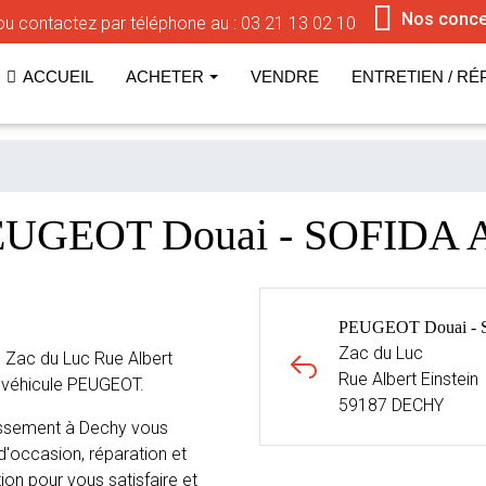
Nos conce
u contactez par téléphone au :
03 21 13 02 10
ACCUEIL
ACHETER
VENDRE
ENTRETIEN / RÉ
PEUGEOT Douai - SOFIDA 
PEUGEOT Douai - 
Zac du Luc
Zac du Luc Rue Albert
Rue Albert Einstein
e véhicule PEUGEOT.
59187 DECHY
issement à Dechy vous
d'occasion, réparation et
ion pour vous satisfaire et