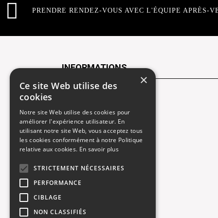
PRENDRE RENDEZ-VOUS AVEC L'ÉQUIPE APRÈS-V
INFORMATIONS
×
Ce site Web utilise des
cookies
Contactez-nous
Notre site Web utilise des cookies pour
Recrutement
améliorer l'expérience utilisateur. En
utilisant notre site Web, vous acceptez tous
Rendez-vous atelier
les cookies conformément à notre Politique
relative aux cookies.
En savoir plus
Mentions légales
STRICTEMENT NÉCESSAIRES
Gestion des cookies
PERFORMANCE
Politique de confidentialité
CIBLAGE
NON CLASSIFIÉS