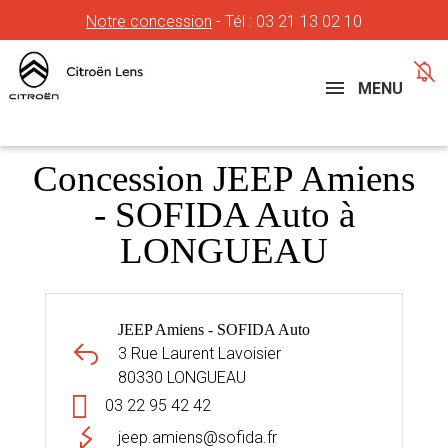
Notre concession
- Tél :
03 21 13 02 10
Concessions
Téléphone
MENU
Concession JEEP Amiens
- SOFIDA Auto à
LONGUEAU
JEEP Amiens - SOFIDA Auto
3 Rue Laurent Lavoisier
80330 LONGUEAU
03 22 95 42 42
jeep.amiens@sofida.fr