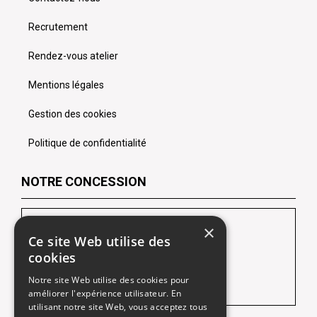
Recrutement
Rendez-vous atelier
Mentions légales
Gestion des cookies
Politique de confidentialité
NOTRE CONCESSION
LES CHEVRONS SOFIDA Lens
×
Ce site Web utilise des
102 Route de Lille
cookies
62218 Loison-Sous-Lens
Notre site Web utilise des cookies pour
Tél :
03 21 13 02 10
améliorer l'expérience utilisateur. En
utilisant notre site Web, vous acceptez tous