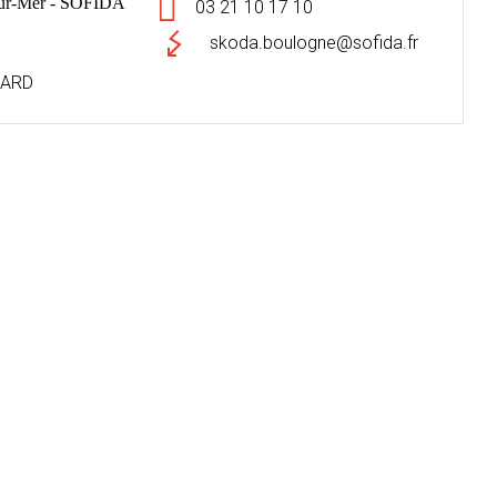
r-Mer - SOFIDA
03 21 10 17 10
skoda.boulogne@sofida.fr
NARD