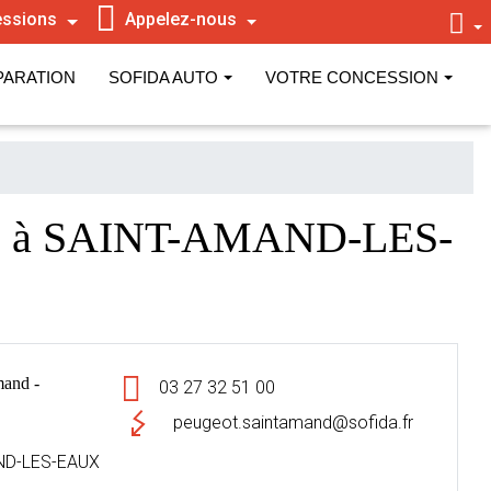
ssions
Appelez-nous
PARATION
SOFIDA AUTO
VOTRE CONCESSION
to à SAINT-AMAND-LES-
and -
03 27 32 51 00
peugeot.saintamand@sofida.fr
ND-LES-EAUX