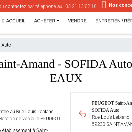
Nos conce
u contactez par téléphone au :
03 21 13 02 10
ACCUEIL
ACHETER
VENDRE
ENTRETIEN / RÉ
 Auto
aint-Amand - SOFIDA Au
EAUX
PEUGEOT Saint-Am
SOFIDA Auto
tée au Rue Louis Leblanc
Rue Louis Leblanc
ection de véhicule PEUGEOT.
59230 SAINT-AMA
établissement à Saint-