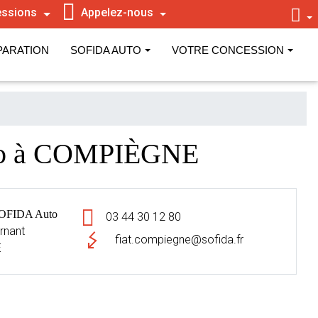
ssions
Appelez-nous
PARATION
SOFIDA AUTO
VOTRE CONCESSION
uto à COMPIÈGNE
SOFIDA Auto
03 44 30 12 80
rnant
fiat.compiegne@sofida.fr
E