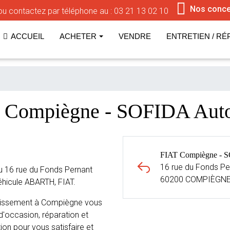
Nos conce
u contactez par téléphone au :
03 21 13 02 10
ACCUEIL
ACHETER
VENDRE
ENTRETIEN / RÉ
T Compiègne - SOFIDA A
FIAT Compiègne - 
16 rue du Fonds Pe
 16 rue du Fonds Pernant
60200 COMPIÈGN
hicule ABARTH, FIAT.
blissement à Compiègne vous
d'occasion, réparation et
ion pour vous satisfaire et