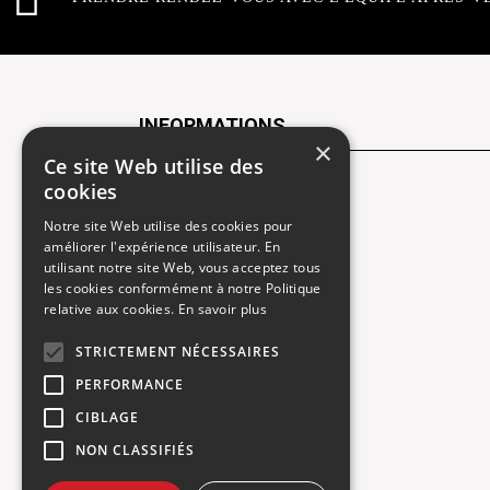
INFORMATIONS
×
Ce site Web utilise des
cookies
Contactez-nous
Notre site Web utilise des cookies pour
Recrutement
améliorer l'expérience utilisateur. En
utilisant notre site Web, vous acceptez tous
Rendez-vous atelier
les cookies conformément à notre Politique
relative aux cookies.
En savoir plus
Mentions légales
STRICTEMENT NÉCESSAIRES
Gestion des cookies
PERFORMANCE
Politique de confidentialité
CIBLAGE
NON CLASSIFIÉS