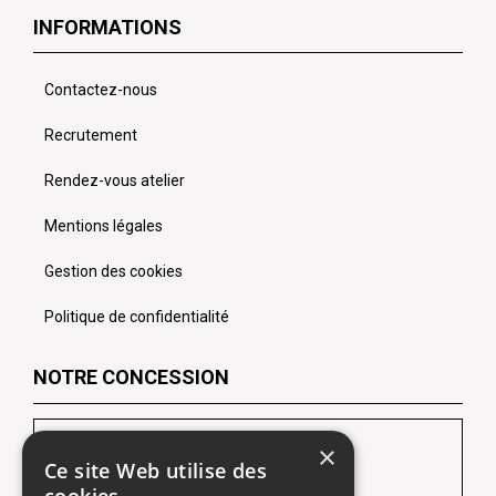
INFORMATIONS
Contactez-nous
Recrutement
Rendez-vous atelier
Mentions légales
Gestion des cookies
Politique de confidentialité
NOTRE CONCESSION
LES CHEVRONS SOFIDA Lens
×
Ce site Web utilise des
102 Route de Lille