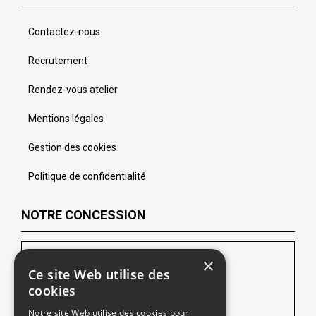
Contactez-nous
Recrutement
Rendez-vous atelier
Mentions légales
Gestion des cookies
Politique de confidentialité
NOTRE CONCESSION
LES CHEVRONS SOFIDA Lens
×
Ce site Web utilise des
102 Route de Lille
cookies
62218 Loison-Sous-Lens
Notre site Web utilise des cookies pour