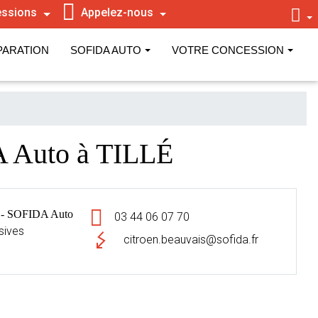
ssions
Appelez-nous
PARATION
SOFIDA AUTO
VOTRE CONCESSION
 Auto à TILLÉ
- SOFIDA Auto
03 44 06 07 70
sives
citroen.beauvais@sofida.fr