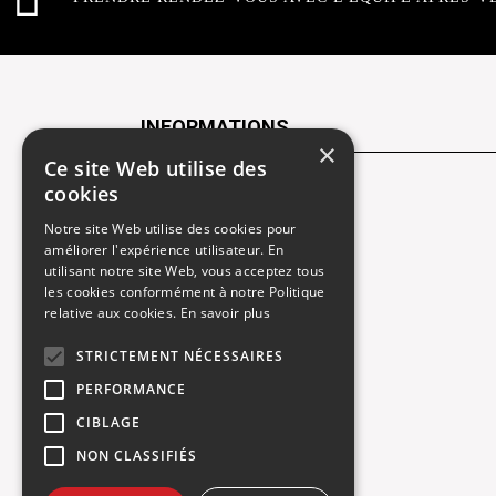
INFORMATIONS
×
Ce site Web utilise des
cookies
Contactez-nous
Notre site Web utilise des cookies pour
Recrutement
améliorer l'expérience utilisateur. En
utilisant notre site Web, vous acceptez tous
Rendez-vous atelier
les cookies conformément à notre Politique
relative aux cookies.
En savoir plus
Mentions légales
STRICTEMENT NÉCESSAIRES
Gestion des cookies
PERFORMANCE
Politique de confidentialité
CIBLAGE
NON CLASSIFIÉS