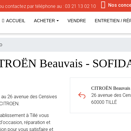
Nos conce
u contactez par téléphone au :
03 21 13 02 10
ACCUEIL
ACHETER
VENDRE
ENTRETIEN / RÉ
to
ITROËN Beauvais - SOFIDA
CITROËN Beauvais 
26 avenue des Cen
 au 26 avenue des Censives
60000 TILLÉ
e CITROEN.
blissement à Tillé vous
d'occasion, réparation et
ion pour vous satisfaire et