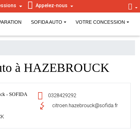
ssions
Appelez-nous
PARATION
SOFIDA AUTO
VOTRE CONCESSION
 Auto à HAZEBROUCK
ck - SOFIDA
0328429292
citroen.hazebrouck@sofida.fr
CK