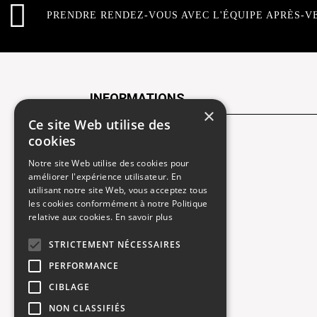
PRENDRE RENDEZ-VOUS AVEC L'ÉQUIPE APRÈS-V
INFORMATIONS
×
Ce site Web utilise des
cookies
Contactez-nous
Notre site Web utilise des cookies pour
Recrutement
améliorer l'expérience utilisateur. En
utilisant notre site Web, vous acceptez tous
Rendez-vous atelier
les cookies conformément à notre Politique
relative aux cookies.
En savoir plus
Mentions légales
STRICTEMENT NÉCESSAIRES
Gestion des cookies
PERFORMANCE
Politique de confidentialité
CIBLAGE
NON CLASSIFIÉS