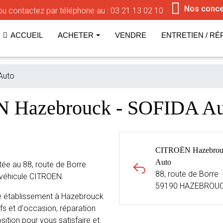
Nos conce
u contactez par téléphone au :
03 21 13 02 10
ACCUEIL
ACHETER
VENDRE
ENTRETIEN / RÉ
Auto
N Hazebrouck - SOFIDA
CITROËN Hazebrou
Auto
e au 88, route de Borre
88, route de Borre
véhicule CITROEN.
59190 HAZEBROU
 établissement à Hazebrouck
fs et d'occasion, réparation
sition pour vous satisfaire et