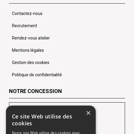
Contactez-nous
Recrutement
Rendez-vous atelier
Mentions légales
Gestion des cookies
Politique de confidentialité
NOTRE CONCESSION
LES CHEVRONS SOFIDA Lens
×
Ce site Web utilise des
102 Route de Lille
cookies
62218 Loison-Sous-Lens
Notre site Web utilise des cookies pour