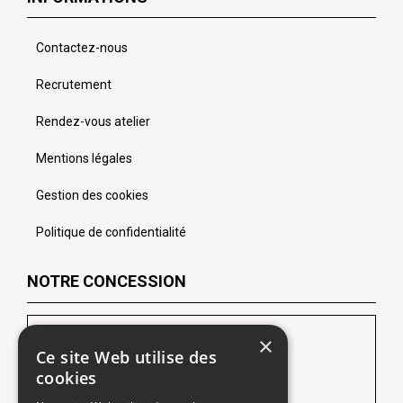
Contactez-nous
Recrutement
Rendez-vous atelier
Mentions légales
Gestion des cookies
Politique de confidentialité
NOTRE CONCESSION
LES CHEVRONS SOFIDA Lens
×
Ce site Web utilise des
102 Route de Lille
cookies
62218 Loison-Sous-Lens