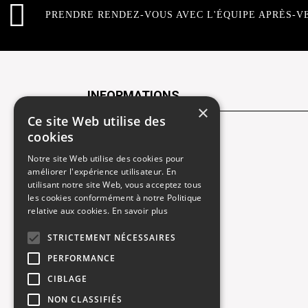
PRENDRE RENDEZ-VOUS AVEC L'ÉQUIPE APRÈS-V
INFORMATIONS
×
Ce site Web utilise des
cookies
Contactez-nous
Notre site Web utilise des cookies pour
Recrutement
améliorer l'expérience utilisateur. En
utilisant notre site Web, vous acceptez tous
Rendez-vous atelier
les cookies conformément à notre Politique
relative aux cookies.
En savoir plus
Mentions légales
STRICTEMENT NÉCESSAIRES
Gestion des cookies
PERFORMANCE
Politique de confidentialité
CIBLAGE
NON CLASSIFIÉS