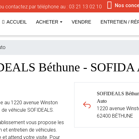
Nos conce
u contactez par téléphone au :
03 21 13 02 10
ACCUEIL
ACHETER
VENDRE
ENTRETIEN / RÉ
uto
IDEALS Béthune - SOFIDA
SOFIDEALS Béthun
Auto
ée au 1220 avenue Winston
1220 avenue Winsto
n de véhicule SOFIDEALS.
62400 BÉTHUNE
ablissement vous propose les
 et entretien de véhicules.
 et attend votre visite. Pour