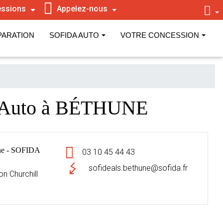
ssions
Appelez-nous
PARATION
SOFIDA AUTO
VOTRE CONCESSION
 Auto à BÉTHUNE
e - SOFIDA
03 10 45 44 43
sofideals.bethune@sofida.fr
n Churchill