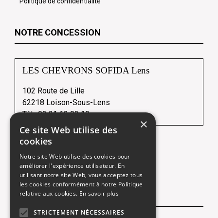
Politique de confidentialité
NOTRE CONCESSION
LES CHEVRONS SOFIDA Lens
102 Route de Lille
62218 Loison-Sous-Lens
Tél :
03 21 13 02 10
×
Ce site Web utilise des
cookies
Notre site Web utilise des cookies pour
Une société du
améliorer l'expérience utilisateur. En
utilisant notre site Web, vous acceptez tous
les cookies conformément à notre Politique
relative aux cookies.
En savoir plus
NOUS SUIVRE
STRICTEMENT NÉCESSAIRES