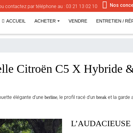
Nos conce
u contactez par téléphone au :
03 21 13 02 10
ACCUEIL
ACHETER
VENDRE
ENTRETIEN / RÉ
lle Citroën C5 X Hybride 
houette élégante d’une
, le profil racé d’un
et la garde 
berline
break
L’AUDACIEUSE 