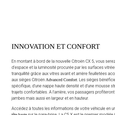
INNOVATION ET CONFORT
En montant à bord de la nouvelle Citroën CX 5, vous serez
d’espace et la luminosité procurée par les surfaces vitré
tranquillité grâce aux vitres avant et arrière feuilletées a
aux sièges Citroën
. Les sièges bénéfic
Advanced Comfort
spécifique, d’une nappe haute densité et d’une mousse st
trajets confortables. A l’arrière, vos passagers profiteron
jambes mais aussi en largeur et en hauteur.
Accédez à toutes les informations de votre véhicule en un
sur le pare-brise. La C5 X est le premier modèle 
tête haute