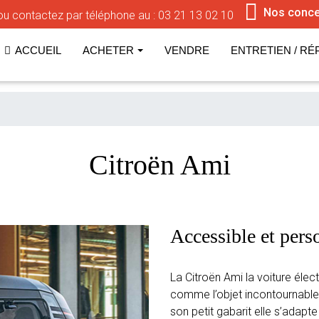
Nos conce
u contactez par téléphone au :
03 21 13 02 10
ACCUEIL
ACHETER
VENDRE
ENTRETIEN / RÉ
Citroën Ami
Accessible et pers
La Citroën Ami la voiture éle
comme l’objet incontournable
son petit gabarit elle s’adapte