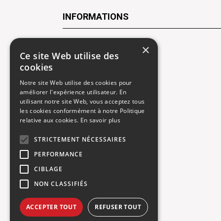
INFORMATIONS
Contactez-nous
×
Ce site Web utilise des
Recrutement
cookies
Notre site Web utilise des cookies pour
Rendez-vous atelier
améliorer l'expérience utilisateur. En
utilisant notre site Web, vous acceptez tous
Mentions légales
les cookies conformément à notre Politique
relative aux cookies.
En savoir plus
Gestion des cookies
STRICTEMENT NÉCESSAIRES
Politique de confidentialité
PERFORMANCE
CIBLAGE
NON CLASSIFIÉS
ACCEPTER TOUT
REFUSER TOUT